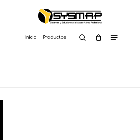
search
Menu
Inicio
Productos