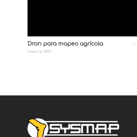
Dron para mapeo agrícola
mayo 16, 2022